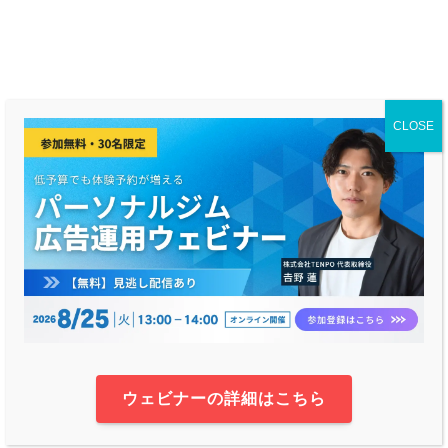
ピラティスの無料掲載
CLOSE
ピラティスのしおりでは、日本全国のピラティス
を幅広く紹介するために
無料で掲載
をしておりま
す。
掲載のメリット
ウェビナーの詳細はこちら
掲載料は完全無料
被リンクを集められる