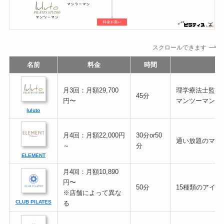
スクロールできます
名前
料金
時間
月3回：月額29,700
理学療法士監修
45分
円〜
マンツーマン
luluto
月4回：月額22,000円
30分or50
通い放題のマン
～
分
ELEMENT
月4回：月額10,890
円〜
50分
15種類のアイテ
※店舗によって異な
CLUB PILATES
る