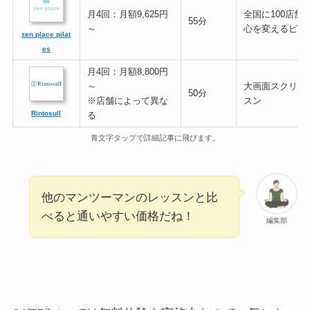
月4回：月額9,625円
全国に100店舗
55分
～
心を変えるピラ
zen place pilat
es
月4回：月額8,800円
～
大画面スクリー
50分
※店舗によって異な
スン
Rintosull
る
青文字タップで詳細記事に飛びます。
他のマンツーマンのレッスンと比
べると通いやすい価格だね！
編集部