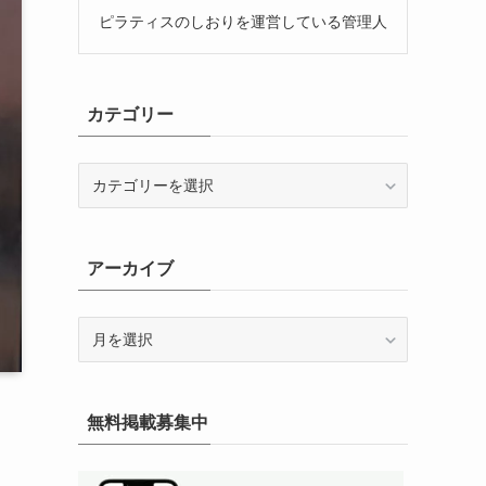
ピラティスのしおりを運営している管理人
カテゴリー
カ
テ
ゴ
リ
アーカイブ
ー
ア
ー
カ
イ
無料掲載募集中
ブ