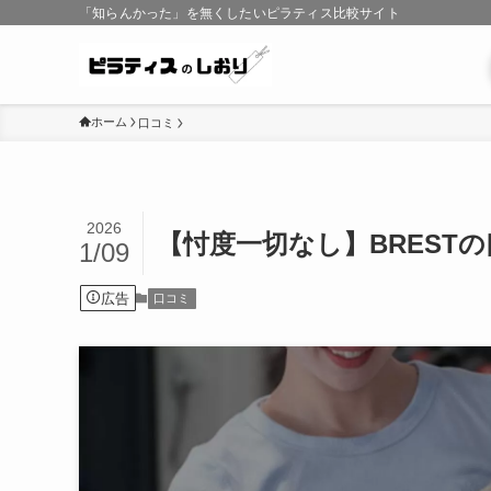
「知らんかった」を無くしたいピラティス比較サイト
ホーム
口コミ
2026
【忖度一切なし】BREST
1/09
広告
口コミ