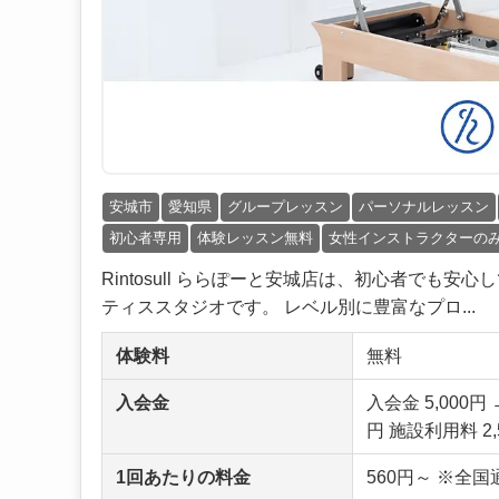
安城市
愛知県
グループレッスン
パーソナルレッスン
初心者専用
体験レッスン無料
女性インストラクターの
Rintosull ららぽーと安城店は、初心者で
ティススタジオです。 レベル別に豊富なプロ...
体験料
無料
入会金
入会金 5,000
円 施設利用料 2,
1回あたりの料金
560円～ ※全