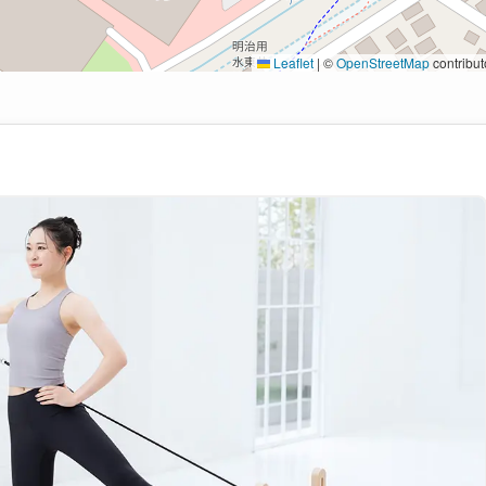
Leaflet
|
©
OpenStreetMap
contribut