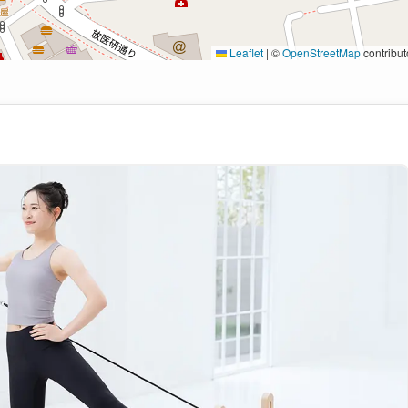
Leaflet
|
©
OpenStreetMap
contribut