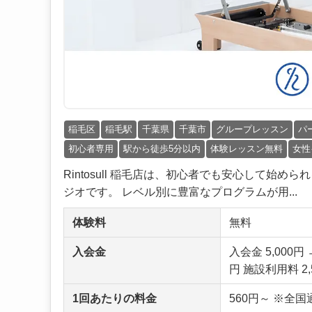
稲毛区
稲毛駅
千葉県
千葉市
グループレッスン
パ
初心者専用
駅から徒歩5分以内
体験レッスン無料
女性
Rintosull 稲毛店は、初心者でも安心して
ジオです。 レベル別に豊富なプログラムが用...
体験料
無料
入会金
入会金 5,000
円 施設利用料 2,
1回あたりの料金
560円～ ※全