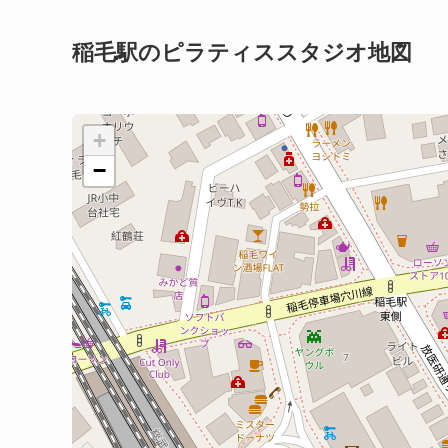
稲毛駅のピラティススタジオ地図
+
−