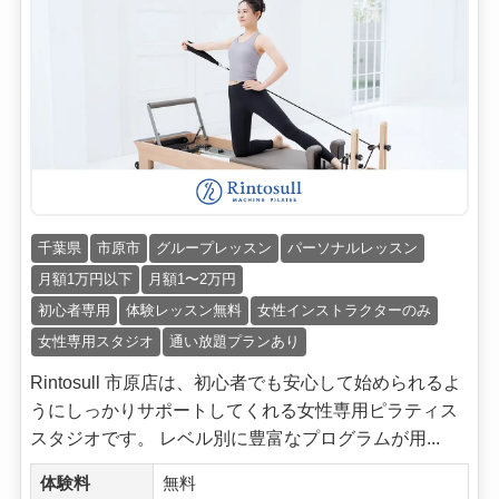
千葉県
市原市
グループレッスン
パーソナルレッスン
月額1万円以下
月額1〜2万円
初心者専用
体験レッスン無料
女性インストラクターのみ
女性専用スタジオ
通い放題プランあり
Rintosull 市原店は、初心者でも安心して始められるよ
うにしっかりサポートしてくれる女性専用ピラティス
スタジオです。 レベル別に豊富なプログラムが用...
体験料
無料