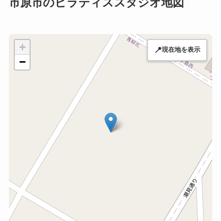
市原市のピラティススタジオ地図
+
📍
現在地を表示
−