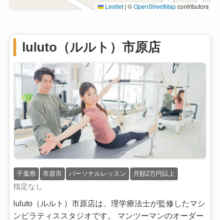
Leaflet
|
©
OpenStreetMap
contributors
luluto（ルルト）市原店
千葉県
市原市
パーソナルレッスン
月額2万円以上
指定なし
luluto（ルルト）市原店は、理学療法士が監修したマシ
ンピラティススタジオです。 マンツーマンのオーダー