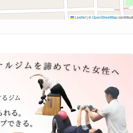
Leaflet
|
©
OpenStreetMap
contribut