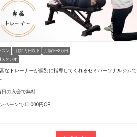
ッスン
月額1万円以下
月額1〜2万円
用スタジオ
豊富なトレーナーが個別に指導してくれるセミパーソナルジムで
.
験当日の入会で無料
ャンペーンで11,000円OF