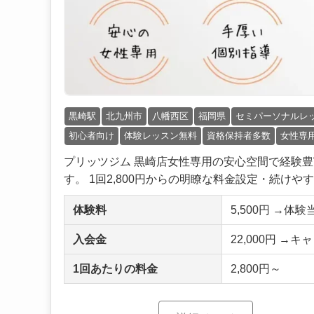
黒崎駅
北九州市
八幡西区
福岡県
セミパーソナルレ
初心者向け
体験レッスン無料
資格保持者多数
女性専
プリッツジム 黒崎店女性専用の安心空間で経験
す。 1回2,800円からの明瞭な料金設定・続けやす..
体験料
5,500円 →体
入会金
22,000円 →キ
1回あたりの料金
2,800円～