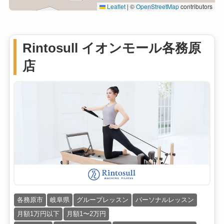
Leaflet
|
©
OpenStreetMap
contributors
Rintosull イオンモール各務原
店
各務原市
岐阜県
グループレッスン
パーソナルレッスン
月額1万円以下
月額1〜2万円