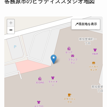
各務原市のピラティススタジオ地図
+
📍
現在地を表示
−