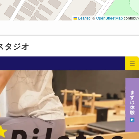
Leaflet
|
©
OpenStreetMap
contribut
スタジオ