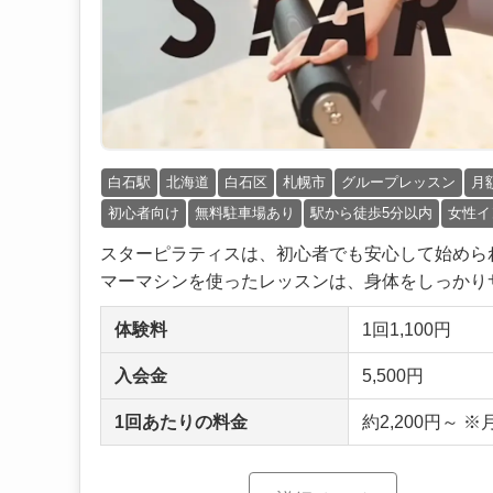
白石駅
北海道
白石区
札幌市
グループレッスン
月
初心者向け
無料駐車場あり
駅から徒歩5分以内
女性イ
スターピラティスは、初心者でも安心して始めら
マーマシンを使ったレッスンは、身体をしっかりサポ
体験料
1回1,100円
入会金
5,500円
1回あたりの料金
約2,200円～ 