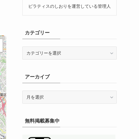
ピラティスのしおりを運営している管理人
カテゴリー
カ
テ
ゴ
リ
アーカイブ
ー
ア
ー
カ
イ
無料掲載募集中
ブ