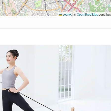
Leaflet
|
©
OpenStreetMap
contribut