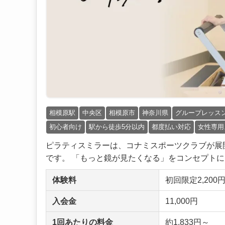
相模原駅
中央区
相模原市
神奈川県
グループレッス
初心者向け
駅から徒歩5分以内
都度払い対応
女性専用
ピラティスミラーは、コナミスポーツクラブが展
です。 「もっと鏡が見たくなる」をコンセプトに、
体験料
初回限定2,200
入会金
11,000円
1回あたりの料金
約1,833円～