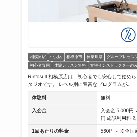
相模原駅
中央区
相模原市
神奈川県
グループレッス
初心者専用
体験レッスン無料
女性インストラクターの
Rintosull 相模原店は、初心者でも安心し
タジオです。 レベル別に豊富なプログラムが...
体験料
無料
入会金
入会金 5,000
円 施設利用料 2,
1回あたりの料金
560円～ ※全