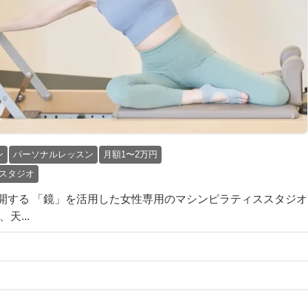
ン
パーソナルレッスン
月額1〜2万円
スタジオ
開する 「鏡」を活用した女性専用のマシンピラティススタジオ
天...
円