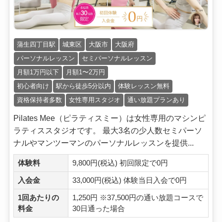
蒲生四丁目駅
城東区
大阪市
大阪府
パーソナルレッスン
セミパーソナルレッスン
月額1万円以下
月額1〜2万円
初心者向け
駅から徒歩5分以内
体験レッスン無料
資格保持者多数
女性専用スタジオ
通い放題プランあり
Pilates Mee（ピラティスミー）は女性専用のマシンピ
ラティススタジオです。 最大3名の少人数セミパーソ
ナルやマンツーマンのパーソナルレッスンを提供...
体験料
9,800円(税込) 初回限定で0円
入会金
33,000円(税込) 体験当日入会で0円
1回あたりの
1,250円 ※37,500円の通い放題コースで
料金
30日通った場合