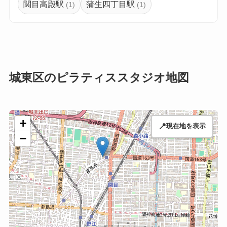
関目高殿駅
蒲生四丁目駅
(1)
(1)
城東区のピラティススタジオ地図
+
📍
現在地を表示
−