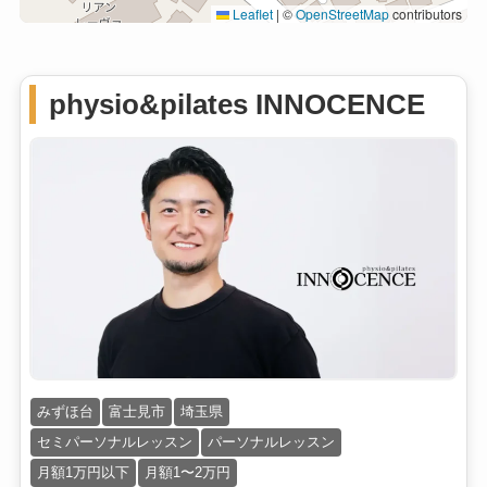
Leaflet
|
©
OpenStreetMap
contributors
physio&pilates INNOCENCE
みずほ台
富士見市
埼玉県
セミパーソナルレッスン
パーソナルレッスン
月額1万円以下
月額1〜2万円