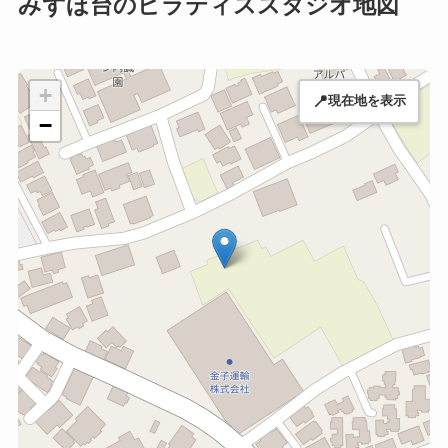
みずほ台のピラティススタジオ地図
+
📍
現在地を表示
−