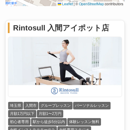
Leaflet
|
©
OpenStreetMap
contributors
Rintosull 入間アイポット店
埼玉県
入間市
グループレッスン
パーソナルレッスン
月額1万円以下
月額1〜2万円
初心者専用
駅から徒歩5分以内
体験レッスン無料
女性インストラクターのみ
女性専用スタジオ