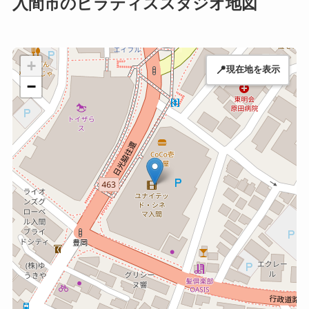
入間市のピラティススタジオ地図
+
📍
現在地を表示
−