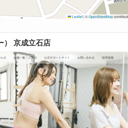
Leaflet
|
©
OpenStreetMap
contribut
ミー） 京成立石店