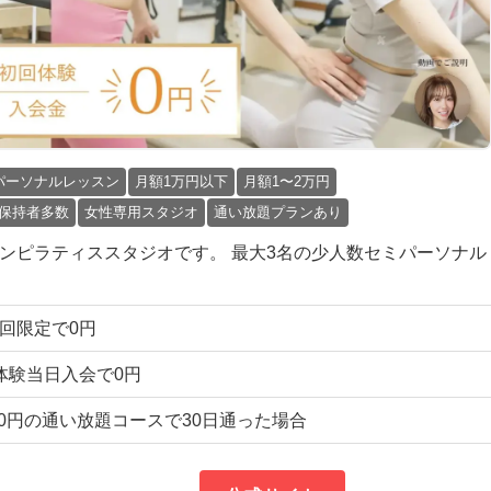
パーソナルレッスン
月額1万円以下
月額1〜2万円
保持者多数
女性専用スタジオ
通い放題プランあり
のマシンピラティススタジオです。 最大3名の少人数セミパーソナル
 初回限定で0円
) 体験当日入会で0円
7,500円の通い放題コースで30日通った場合