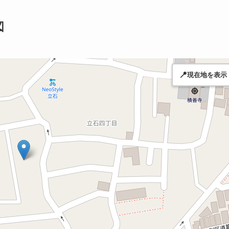
図
📍
現在地を表示