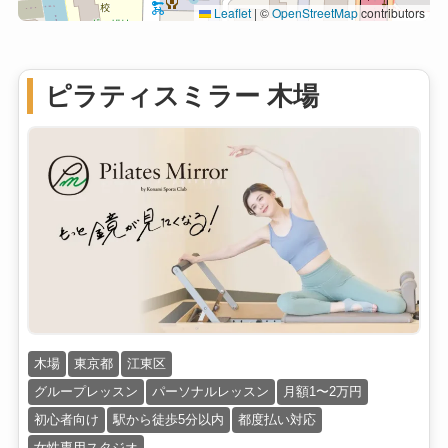
Leaflet
|
©
OpenStreetMap
contributors
ピラティスミラー 木場
木場
東京都
江東区
グループレッスン
パーソナルレッスン
月額1〜2万円
初心者向け
駅から徒歩5分以内
都度払い対応
女性専用スタジオ