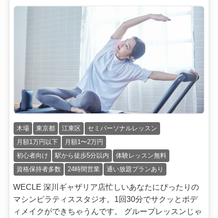
木場
東京都
江東区
セミパーソナルレッスン
月額1万円以下
月額1〜2万円
初心者向け
駅から徒歩5分以内
体験レッスン無料
資格保持者多数
24時間営業
通い放題プランあり
WECLE 深川ギャザリア店忙しいあなたにぴったりの
マシンピラティススタジオ。1回30分でサクッとボデ
ィメイクができちゃうんです。 グループレッスンじゃ