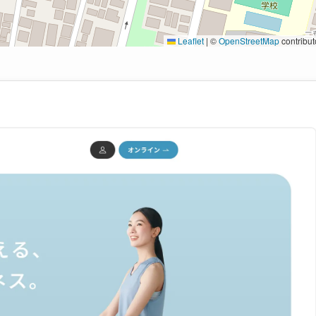
Leaflet
|
©
OpenStreetMap
contribut