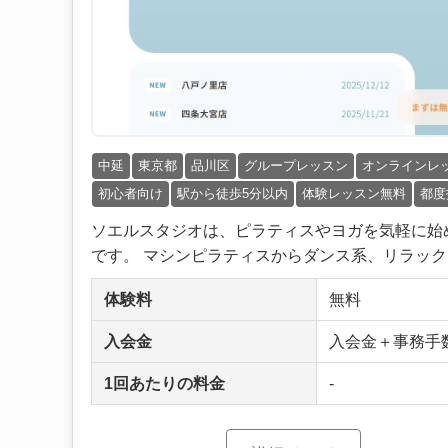
中延
東京都
品川区
グループレッスン
オンラインレ
初心者向け
駅から徒歩5分以内
体験レッスン無料
都度
ソエルスタジオは、ピラティスやヨガを気軽に始
です。 マシンピラティスからダンス系、リラックス
体験料
無料
入会金
入会金＋事務手数料
1回あたりの料金
-