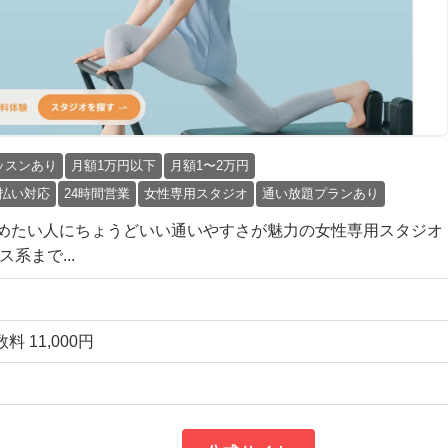
ッスンあり
月額1万円以下
月額1〜2万円
払い対応
24時間営業
女性専用スタジオ
通い放題プランあり
めたい人にちょうどいい通いやすさが魅力の女性専用スタジオ
系まで...
 11,000円