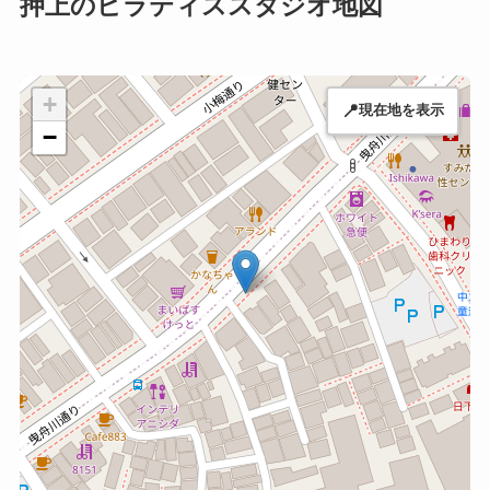
押上のピラティススタジオ地図
+
📍
現在地を表示
−