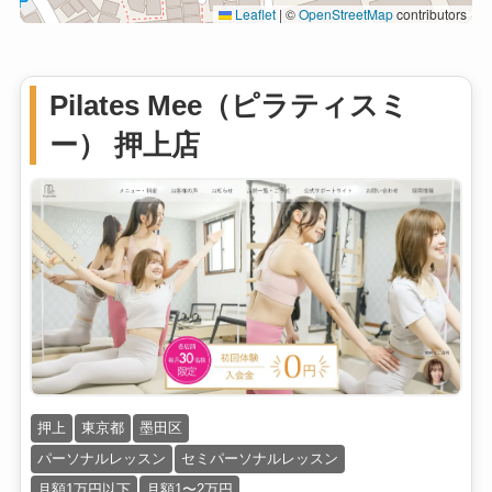
Leaflet
|
©
OpenStreetMap
contributors
Pilates Mee（ピラティスミ
ー） 押上店
押上
東京都
墨田区
パーソナルレッスン
セミパーソナルレッスン
月額1万円以下
月額1〜2万円