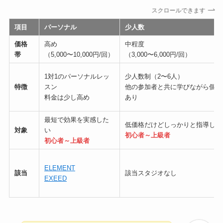
スクロールできます
項目
パーソナル
少人数
価格
高め
中程度
帯
（5,000〜10,000円/回）
（3,000〜6,000円/回）
1対1のパーソナルレッ
少人数制（2〜6人）
特徴
スン
他の参加者と共に学びながら個別
料金は少し高め
あり
最短で効果を実感した
低価格だけどしっかりと指導して
対象
い
初心者～上級者
初心者～上級者
ELEMENT
該当
該当スタジオなし
EXEED