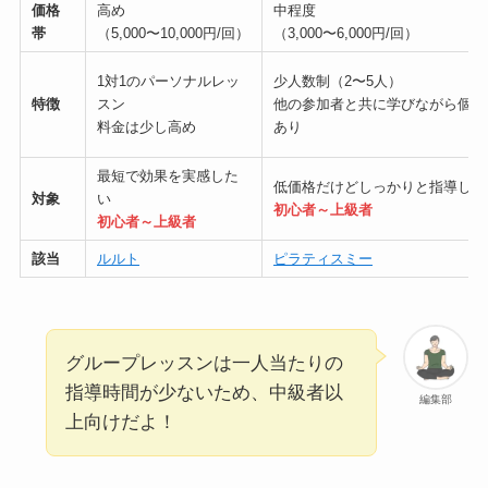
価格
高め
中程度
帯
（5,000〜10,000円/回）
（3,000〜6,000円/回）
1対1のパーソナルレッ
少人数制（2〜5人）
特徴
スン
他の参加者と共に学びながら個別
料金は少し高め
あり
最短で効果を実感した
低価格だけどしっかりと指導して
対象
い
初心者～上級者
初心者～上級者
該当
ルルト
ピラティスミー
グループレッスンは一人当たりの
指導時間が少ないため、中級者以
編集部
上向けだよ！