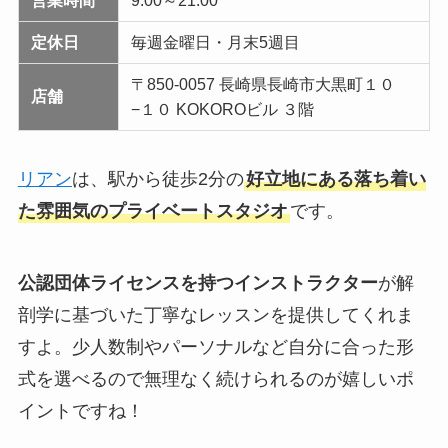
定休日
毎週金曜日・月末5週目
〒850-0057 長崎県長崎市大黒町１０
店舗
−１０ KOKOROビル ３階
リアン
は、駅から徒歩2分の
好立地にある落ち着い
た雰囲気のプライベートスタジオ
です。
公認団体ライセンスを持つインストラクター
が解
剖学に基づいた丁寧なレッスンを提供してくれま
すよ。少人数制やパーソナルなど自分に合った形
式を選べるので無理なく続けられるのが嬉しいポ
イントですね！