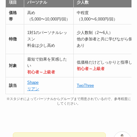
項目
パーソナル
少人数
価格
高め
中程度
帯
（5,000〜10,000円/回）
（3,000〜6,000円/回）
1対1のパーソナルレッ
少人数制（2〜6人）
特徴
スン
他の参加者と共に学びながら個別
料金は少し高め
あり
最短で効果を実感した
低価格だけどしっかりと指導して
対象
い
初心者～上級者
初心者～上級者
Shape
該当
TwoThree
リアン
※スタジオによってパーソナルからグループまで用意されているので、参考程度に
してください。