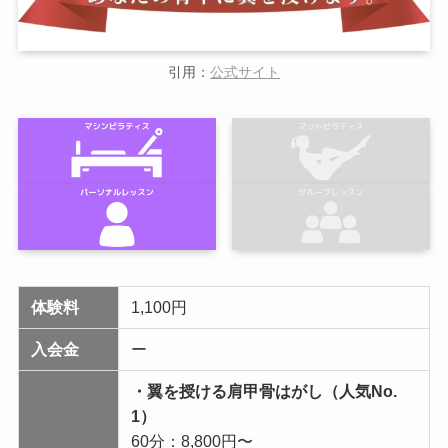
引用：
公式サイト
体験料
1,100円
入会金
ー
・翼を授ける肩甲骨はがし（人気No.
1）
60分：8,800円〜