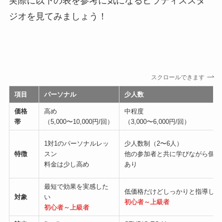
実際に以下の表を参考に気になるピラティススタ
ジオを見てみましょう！
スクロールできます
項目
パーソナル
少人数
価格
高め
中程度
帯
（5,000〜10,000円/回）
（3,000〜6,000円/回）
1対1のパーソナルレッ
少人数制（2〜6人）
特徴
スン
他の参加者と共に学びながら個別
料金は少し高め
あり
最短で効果を実感した
低価格だけどしっかりと指導して
対象
い
初心者～上級者
初心者～上級者