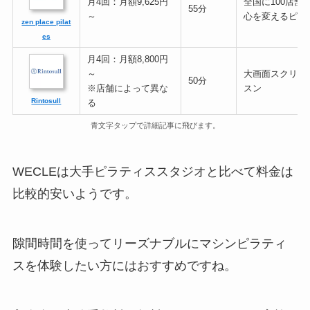
月4回：月額9,625円
全国に100店舗
55分
～
心を変えるピラ
zen place pilat
es
月4回：月額8,800円
～
大画面スクリー
50分
※店舗によって異な
スン
Rintosull
る
青文字タップで詳細記事に飛びます。
WECLEは大手ピラティススタジオと比べて料金は
比較的安いようです。
隙間時間を使ってリーズナブルにマシンピラティ
スを体験したい方にはおすすめですね。