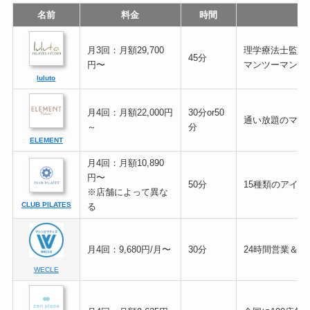
名前
料金
時間
月3回：月額29,700
理学療法士監修
45分
円〜
マンツーマン
luluto
月4回：月額22,000円
30分or50
通い放題のマン
～
分
ELEMENT
月4回：月額10,890
円〜
50分
15種類のアイテ
※店舗によって異な
CLUB PILATES
る
月4回：9,680円/月〜
30分
24時間営業＆通
WECLE