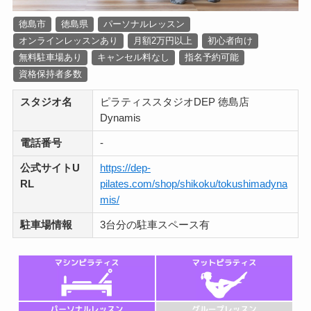
徳島市
徳島県
パーソナルレッスン
オンラインレッスンあり
月額2万円以上
初心者向け
無料駐車場あり
キャンセル料なし
指名予約可能
資格保持者多数
スタジオ名
ピラティススタジオDEP 徳島店
Dynamis
電話番号
-
公式サイトU
https://dep-
RL
pilates.com/shop/shikoku/tokushimadyna
mis/
駐車場情報
3台分の駐車スペース有