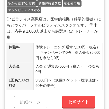
駅から徒歩5分以内
資格保持者多数
初心者専用
マシンピラティス対応
Dr.ピラティス高槻店は、医学的根拠（科学的根拠）に
もとづくパーソナルピラティススタジオです。 母体
は、応募者1,000人以上から厳選されたトレーナーが
集...
体験料
体験トレーニング 通常7,100円（税込）
→ キャンペーンで0円 ※入会金35,600
円も今なら0円
入会金
入会金 通常35,600円（税込）→ 今なら
0円
1回あたりの
9,300円〜（16回チケット・標準店舗・
料金
60分の場合）
公式サイト
詳細ページ