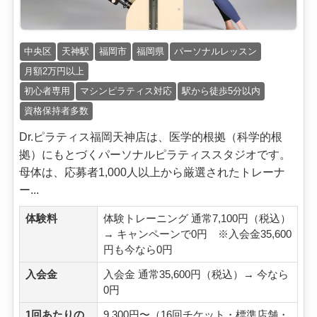
中央区
天神駅
福岡市
福岡県
パーソナルレッスン
月額2万円以上
初心者専用
マシンピラティス対応
駅から徒歩5分以内
資格保持者多数
Dr.ピラティス福岡天神店は、医学的根拠（科学的根
拠）にもとづくパーソナルピラティススタジオです。
母体は、応募者1,000人以上から厳選されたトレーナ
ー...
体験料
体験トレーニング 通常7,100円（税込）
→ キャンペーンで0円 ※入会金35,600
円も今なら0円
入会金
入会金 通常35,600円（税込）→ 今なら
0円
1回あたりの
9,300円〜（16回チケット・標準店舗・