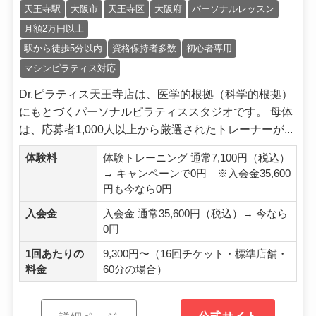
天王寺駅
大阪市
天王寺区
大阪府
パーソナルレッスン
月額2万円以上
駅から徒歩5分以内
資格保持者多数
初心者専用
マシンピラティス対応
Dr.ピラティス天王寺店は、医学的根拠（科学的根拠）
にもとづくパーソナルピラティススタジオです。 母体
は、応募者1,000人以上から厳選されたトレーナーが...
体験料
体験トレーニング 通常7,100円（税込）
→ キャンペーンで0円 ※入会金35,600
円も今なら0円
入会金
入会金 通常35,600円（税込）→ 今なら
0円
1回あたりの
9,300円〜（16回チケット・標準店舗・
料金
60分の場合）