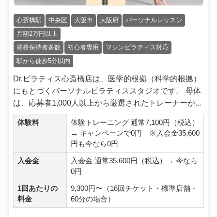
心斎橋駅
中央区
大阪市
大阪府
パーソナルレッスン
月額2万円以上
資格保持者多数
初心者専用
マシンピラティス対応
駅から徒歩5分以内
Dr.ピラティス心斎橋店は、医学的根拠（科学的根拠）
にもとづくパーソナルピラティススタジオです。 母体
は、応募者1,000人以上から厳選されたトレーナーが...
体験料
体験トレーニング 通常7,100円（税込）
→ キャンペーンで0円 ※入会金35,600
円も今なら0円
入会金
入会金 通常35,600円（税込）→ 今なら
0円
1回あたりの
9,300円〜（16回チケット・標準店舗・
料金
60分の場合）