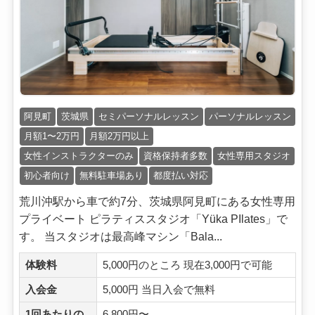
阿見町
茨城県
セミパーソナルレッスン
パーソナルレッスン
月額1〜2万円
月額2万円以上
女性インストラクターのみ
資格保持者多数
女性専用スタジオ
初心者向け
無料駐車場あり
都度払い対応
荒川沖駅から車で約7分、茨城県阿見町にある女性専用
プライベート ピラティススタジオ「Yüka PIlates」で
す。 当スタジオは最高峰マシン「Bala...
体験料
5,000円のところ 現在3,000円で可能
入会金
5,000円 当日入会で無料
1回あたりの
6,800円〜