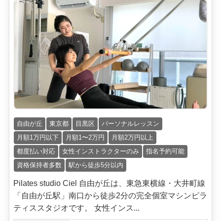
自由が丘
東京都
目黒区
パーソナルレッスン
月額1万円以下
月額1〜2万円
月額2万円以上
都度払い対応
女性インストラクターのみ
指名予約可能
資格保持者多数
駅から徒歩5分以内
Pilates studio Ciel 自由が丘は、東急東横線・大井町線
「自由が丘駅」南口から徒歩2分の完全個室マシンピラ
ティススタジオです。 女性インス...