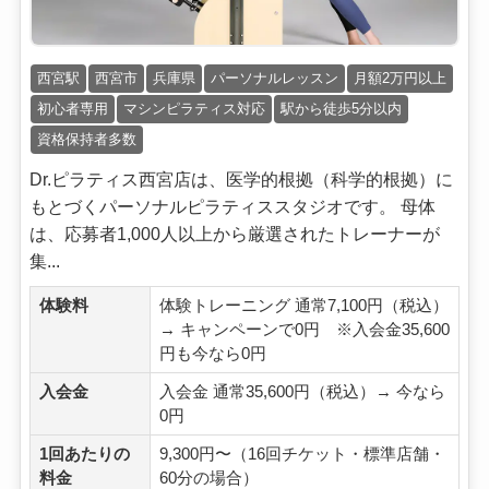
西宮駅
西宮市
兵庫県
パーソナルレッスン
月額2万円以上
初心者専用
マシンピラティス対応
駅から徒歩5分以内
資格保持者多数
Dr.ピラティス西宮店は、医学的根拠（科学的根拠）に
もとづくパーソナルピラティススタジオです。 母体
は、応募者1,000人以上から厳選されたトレーナーが
集...
体験料
体験トレーニング 通常7,100円（税込）
→ キャンペーンで0円 ※入会金35,600
円も今なら0円
入会金
入会金 通常35,600円（税込）→ 今なら
0円
1回あたりの
9,300円〜（16回チケット・標準店舗・
料金
60分の場合）