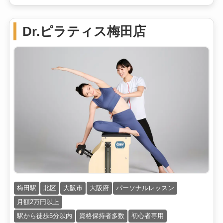
Dr.ピラティス梅田店
梅田駅
北区
大阪市
大阪府
パーソナルレッスン
月額2万円以上
駅から徒歩5分以内
資格保持者多数
初心者専用