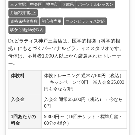
三ノ宮駅
中央区
神戸市
兵庫県
パーソナルレッスン
月額2万円以上
資格保持者多数
初心者専用
マシンピラティス対応
駅から徒歩5分以内
Dr.ピラティス神戸三宮店は、医学的根拠（科学的根
拠）にもとづくパーソナルピラティススタジオです。
母体は、応募者1,000人以上から厳選されたトレーナ
ー...
体験料
体験トレーニング 通常7,100円（税込）
→ キャンペーンで0円 ※入会金35,600
円も今なら0円
入会金
入会金 通常35,600円（税込）→ 今なら
0円
1回あたりの
9,300円〜（16回チケット・標準店舗・
料金
60分の場合）