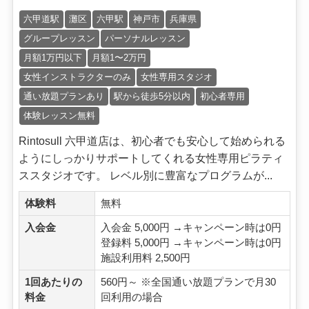
六甲道駅
灘区
六甲駅
神戸市
兵庫県
グループレッスン
パーソナルレッスン
月額1万円以下
月額1〜2万円
女性インストラクターのみ
女性専用スタジオ
通い放題プランあり
駅から徒歩5分以内
初心者専用
体験レッスン無料
Rintosull 六甲道店は、初心者でも安心して始められる
ようにしっかりサポートしてくれる女性専用ピラティ
ススタジオです。 レベル別に豊富なプログラムが...
体験料
無料
入会金
入会金 5,000円 →キャンペーン時は0円
登録料 5,000円 →キャンペーン時は0円
施設利用料 2,500円
1回あたりの
560円～ ※全国通い放題プランで月30
料金
回利用の場合