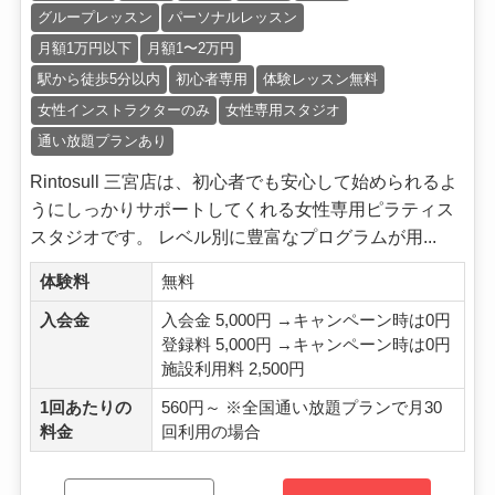
グループレッスン
パーソナルレッスン
月額1万円以下
月額1〜2万円
駅から徒歩5分以内
初心者専用
体験レッスン無料
女性インストラクターのみ
女性専用スタジオ
通い放題プランあり
Rintosull 三宮店は、初心者でも安心して始められるよ
うにしっかりサポートしてくれる女性専用ピラティス
スタジオです。 レベル別に豊富なプログラムが用...
体験料
無料
入会金
入会金 5,000円 →キャンペーン時は0円
登録料 5,000円 →キャンペーン時は0円
施設利用料 2,500円
1回あたりの
560円～ ※全国通い放題プランで月30
料金
回利用の場合