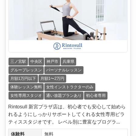
三ノ宮駅
中央区
神戸市
兵庫県
グループレッスン
パーソナルレッスン
月額1万円以下
月額1〜2万円
体験レッスン無料
女性インストラクターのみ
女性専用スタジオ
通い放題プランあり
初心者専用
Rintosull 新宮プラザ店は、初心者でも安心して始めら
れるようにしっかりサポートしてくれる女性専用ピラ
ティススタジオです。 レベル別に豊富なプログラ...
体験料
無料