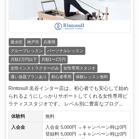
垂水区
神戸市
兵庫県
グループレッスン
パーソナルレッスン
月額1万円以下
月額1〜2万円
女性インストラクターのみ
女性専用スタジオ
通い放題プランあり
初心者専用
体験レッスン無料
Rintosull 名谷インター店は、初心者でも安心して始め
られるようにしっかりサポートしてくれる女性専用ピ
ラティススタジオです。 レベル別に豊富なプログ...
体験料
無料
入会金
入会金 5,000円 →キャンペーン時は0円
登録料 5,000円 →キャンペーン時は0円