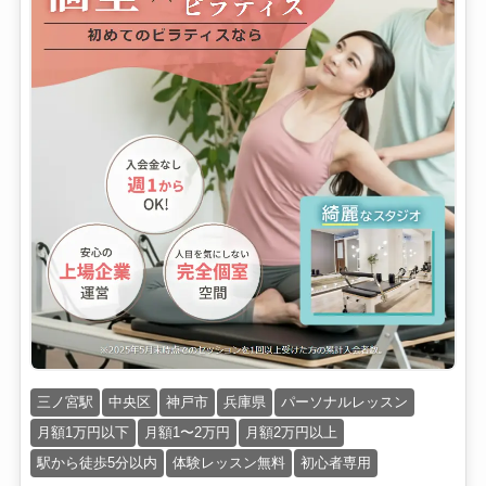
三ノ宮駅
中央区
神戸市
兵庫県
パーソナルレッスン
月額1万円以下
月額1〜2万円
月額2万円以上
駅から徒歩5分以内
体験レッスン無料
初心者専用