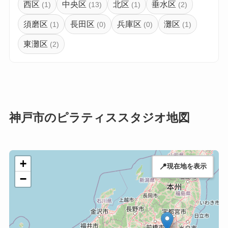
西区
中央区
北区
垂水区
(1)
(13)
(1)
(2)
須磨区
長田区
兵庫区
灘区
(1)
(0)
(0)
(1)
東灘区
(2)
神戸市のピラティススタジオ地図
+
📍
現在地を表示
−