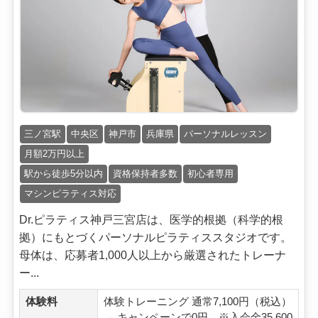
三ノ宮駅
中央区
神戸市
兵庫県
パーソナルレッスン
月額2万円以上
駅から徒歩5分以内
資格保持者多数
初心者専用
マシンピラティス対応
Dr.ピラティス神戸三宮店は、医学的根拠（科学的根
拠）にもとづくパーソナルピラティススタジオです。
母体は、応募者1,000人以上から厳選されたトレーナ
ー...
体験料
体験トレーニング 通常7,100円（税込）
→ キャンペーンで0円 ※入会金35,600