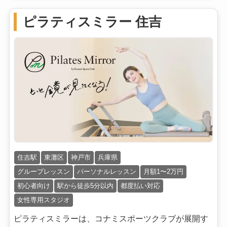
ピラティスミラー 住吉
住吉駅
東灘区
神戸市
兵庫県
グループレッスン
パーソナルレッスン
月額1〜2万円
初心者向け
駅から徒歩5分以内
都度払い対応
女性専用スタジオ
ピラティスミラーは、コナミスポーツクラブが展開す