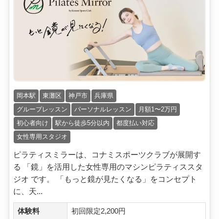
岡本駅
東灘区
神戸市
兵庫県
グループレッスン
パーソナルレッスン
月額1〜2万円
初心者向け
駅から徒歩5分以内
都度払い対応
女性専用スタジオ
ピラティスミラーは、コナミスポーツクラブが展開す
る 「鏡」を活用した女性専用のマシンピラティススタ
ジオ です。 「もっと鏡が見たくなる」をコンセプト
に、天...
体験料
初回限定2,200円