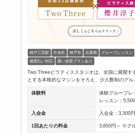
神戸三宮駅
中央区
神戸市
兵庫県
グループレッスン
都度払い対応
通い放題プランあり
Two Threeピラティススタジオは、全国に展
とする本格的なマシンをそろえ、少人数制のグル..
体験料
体験グループレッ
レッスン：5,5
入会金
入会金：3,300
1回あたりの料金
3,850円～ 