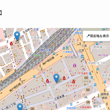
図
📍
現在地を表示