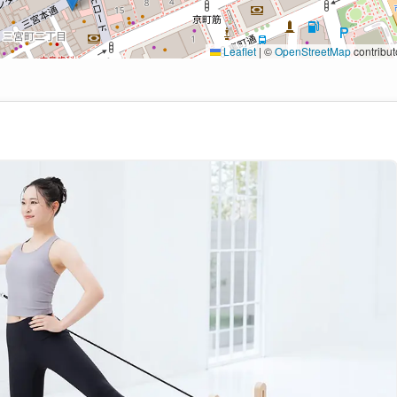
Leaflet
|
©
OpenStreetMap
contribut