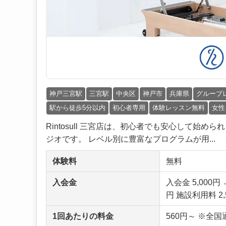
神戸三宮駅
三宮駅
中央区
神戸市
兵庫県
グループ
駅から徒歩5分以内
初心者専用
体験レッスン無料
女性
Rintosull 三宮店は、初心者でも安心して
ジオです。 レベル別に豊富なプログラムが用...
体験料
無料
入会金
入会金 5,000
円 施設利用料 2,
1回あたりの料金
560円～ ※全