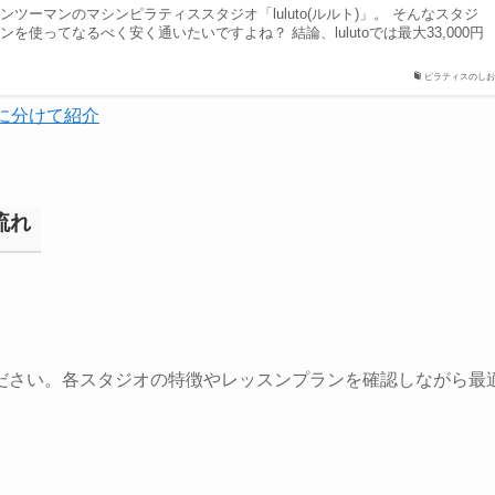
ツーマンのマシンピラティススタジオ「luluto(ルルト)」。 そんなスタジ
使ってなるべく安く通いたいですよね？ 結論、lulutoでは最大33,000円
ピラティスのしお
に分けて紹介
流れ
ださい。各スタジオの特徴やレッスンプランを確認しながら最