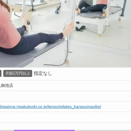
指定なし
月額2万円以上
烏丸御池店
hikigaisya-rigakubody.co.jp/tenpo/pilates_karasumaoike/