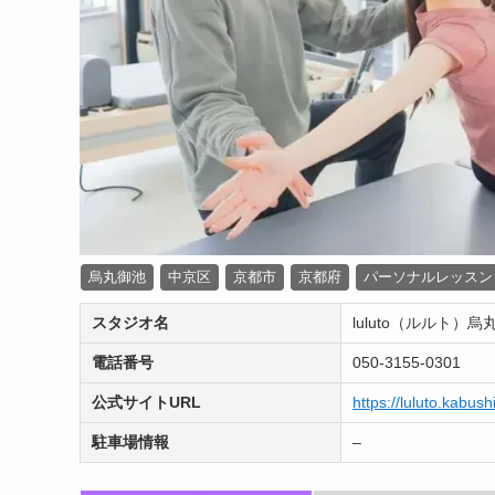
烏丸御池
中京区
京都市
京都府
パーソナルレッスン
スタジオ名
luluto（ルルト）
電話番号
050-3155-0301
公式サイトURL
https://luluto.kabus
駐車場情報
–