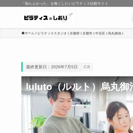
「知らんかった」を無くしたいピラティス比較サイト
ホーム
ピラティススタジオ
京都府
京都市
中京区
烏丸御池
最終更新日：2026年7月5日
広告
luluto（ルルト）烏丸御