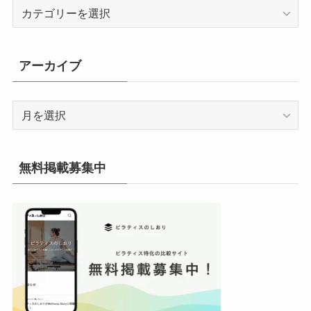
カ
テ
ゴ
リ
アーカイブ
ー
ア
ー
カ
イ
無料掲載募集中
ブ