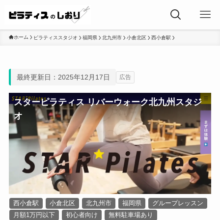
ホーム
ピラティススタジオ
福岡県
北九州市
小倉北区
西小倉駅
最終更新日：2025年12月17日
広告
スターピラティス リバーウォーク北九州スタジ
オ
西小倉駅
小倉北区
北九州市
福岡県
グループレッスン
月額1万円以下
初心者向け
無料駐車場あり