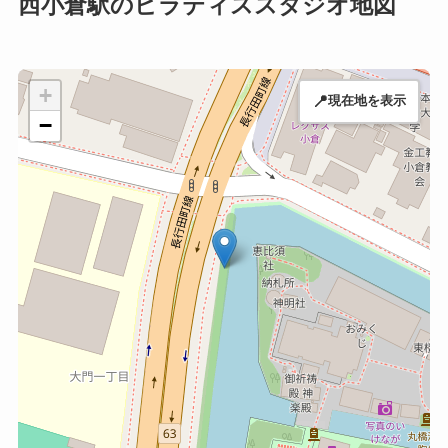
西小倉駅のピラティススタジオ地図
+
📍
現在地を表示
−