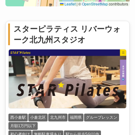
Leaflet
|
©
OpenStreetMap
contributors
スターピラティス リバーウォ
ーク北九州スタジオ
西小倉駅
小倉北区
北九州市
福岡県
グループレッスン
月額1万円以下
初心者向け
無料駐車場あり
駅から徒歩5分以内