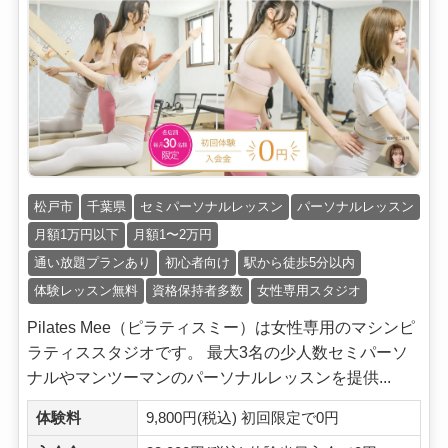
松戸市
千葉県
セミパーソナルレッスン
パーソナルレッスン
月額1万円以下
月額1〜2万円
通い放題プランあり
初心者向け
駅から徒歩5分以内
体験レッスン無料
資格保持者多数
女性専用スタジオ
Pilates Mee（ピラティスミー）は女性専用のマシンピ
ラティススタジオです。 最大3名の少人数セミパーソ
ナルやマンツーマンのパーソナルレッスンを提供...
体験料
9,800円(税込) 初回限定で0円