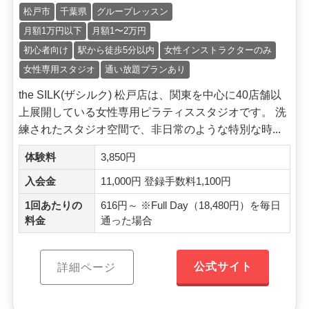
松戸市
千葉県
グループレッスン
月額1万円以下
月額1〜2万円
初心者向け
駅から徒歩5分以内
女性インストラクターのみ
女性専用スタジオ
通い放題プランあり
the SILK(ザシルク) 松戸店は、関東を中心に40店舗以
上展開している女性専用ピラティススタジオです。 洗
練されたスタジオ空間で、非日常のような特別な時...
体験料
3,850円
入会金
11,000円 登録手数料1,100円
1回あたりの
616円～ ※Full Day（18,480円）を毎日
料金
通った場合
公式サイト
詳細ページ