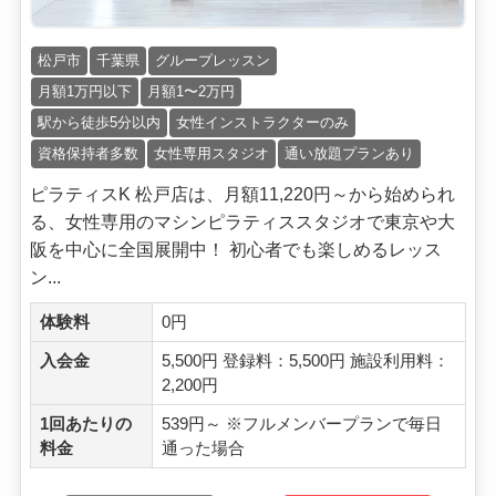
松戸市
千葉県
グループレッスン
月額1万円以下
月額1〜2万円
駅から徒歩5分以内
女性インストラクターのみ
資格保持者多数
女性専用スタジオ
通い放題プランあり
ピラティスK 松戸店は、月額11,220円～から始められ
る、女性専用のマシンピラティススタジオで東京や大
阪を中心に全国展開中！ 初心者でも楽しめるレッス
ン...
体験料
0円
入会金
5,500円 登録料：5,500円 施設利用料：
2,200円
1回あたりの
539円～ ※フルメンバープランで毎日
料金
通った場合