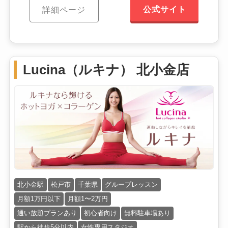
公式サイト
詳細ページ
Lucina（ルキナ） 北小金店
北小金駅
松戸市
千葉県
グループレッスン
月額1万円以下
月額1〜2万円
通い放題プランあり
初心者向け
無料駐車場あり
駅から徒歩5分以内
女性専用スタジオ