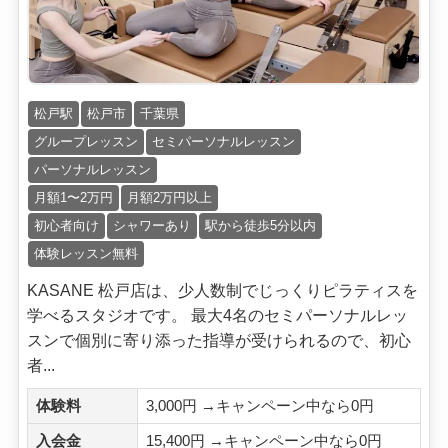
松戸駅
松戸市
千葉県
グループレッスン
セミパーソナルレッスン
パーソナルレッスン
月額1〜2万円
月額2万円以上
初心者向け
シャワーあり
駅から徒歩5分以内
体験レッスン無料
KASANE 松戸店は、少人数制でじっくりピラティスを
学べるスタジオです。 最大4名のセミパーソナルレッ
スンで個別に寄り添った指導が受けられるので、初心
者...
体験料
3,000円 →キャンペーン中なら0円
入会金
15,400円 →キャンペーン中なら0円