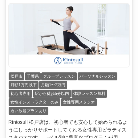
松戸市
千葉県
グループレッスン
パーソナルレッスン
月額1万円以下
月額1〜2万円
初心者専用
駅から徒歩5分以内
体験レッスン無料
女性インストラクターのみ
女性専用スタジオ
通い放題プランあり
Rintosull 松戸店は、初心者でも安心して始められるよ
うにしっかりサポートしてくれる女性専用ピラティス
スタジオです。 レベル別に豊富なプログラムが用...