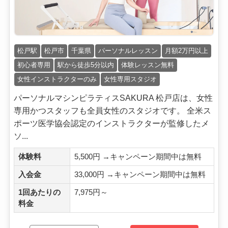
松戸駅
松戸市
千葉県
パーソナルレッスン
月額2万円以上
初心者専用
駅から徒歩5分以内
体験レッスン無料
女性インストラクターのみ
女性専用スタジオ
パーソナルマシンピラティスSAKURA 松戸店は、女性
専用かつスタッフも全員女性のスタジオです。 全米ス
ポーツ医学協会認定のインストラクターが監修したメ
ソ...
体験料
5,500円 →キャンペーン期間中は無料
入会金
33,000円 →キャンペーン期間中は無料
1回あたりの
7,975円～
料金