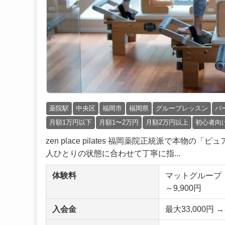
薬院駅
中央区
福岡市
福岡県
グループレッスン
パ
月額1万円以下
月額1〜2万円
月額2万円以上
初心者向
zen place pilates 福岡薬院正統派で本
人ひとりの状態に合わせて丁寧に指...
体験料
マットグループ：
～9,900円
入会金
最大33,000