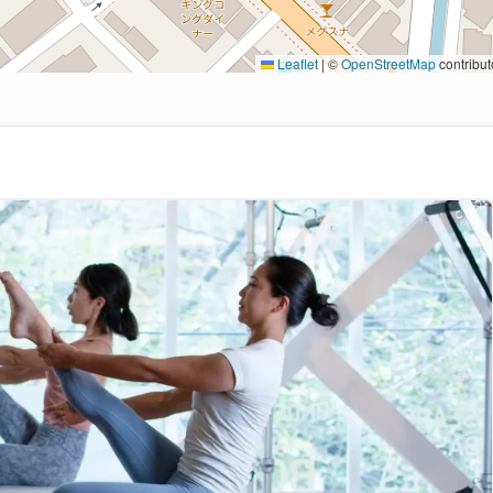
Leaflet
|
©
OpenStreetMap
contribut