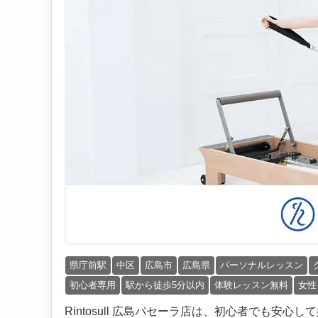
県庁前駅
中区
広島市
広島県
パーソナルレッスン
初心者専用
駅から徒歩5分以内
体験レッスン無料
女性
Rintosull 広島パセーラ店は、初心者でも