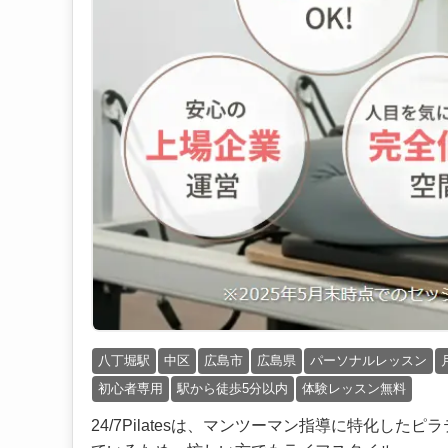
八丁堀駅
中区
広島市
広島県
パーソナルレッスン
初心者専用
駅から徒歩5分以内
体験レッスン無料
24/7Pilatesは、マンツーマン指導に特化し