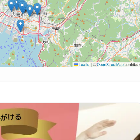
Leaflet
|
©
OpenStreetMap
contribut