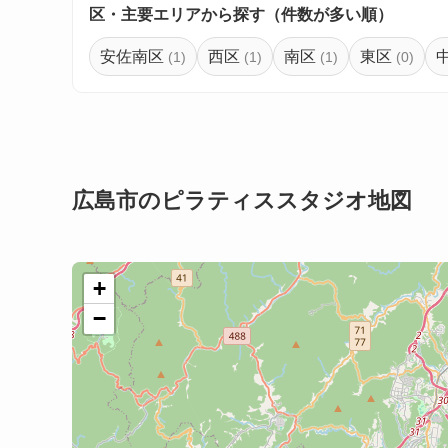
区・主要エリアから探す（件数が多い順）
安佐南区
西区
南区
東区
(1)
(1)
(1)
(0)
広島市のピラティススタジオ地図
+
−