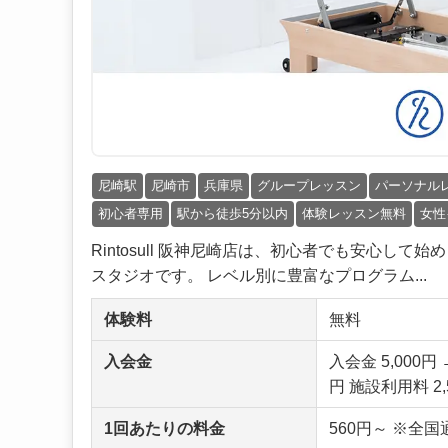
尼崎駅
尼崎市
兵庫県
グループレッスン
パーソナル
初心者専用
駅から徒歩5分以内
体験レッスン無料
女性
Rintosull 阪神尼崎店は、初心者でも安心
スタジオです。 レベル別に豊富なプログラム...
体験料
無料
入会金
入会金 5,000
円 施設利用料 2,
1回あたりの料金
560円～ ※全