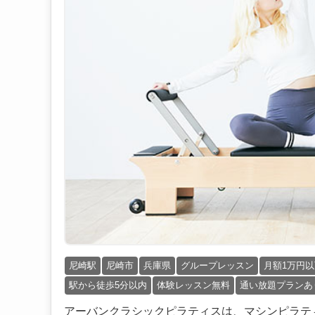
尼崎駅
尼崎市
兵庫県
グループレッスン
月額1万円以
駅から徒歩5分以内
体験レッスン無料
通い放題プランあ
アーバンクラシックピラティスは、マシンピラテ