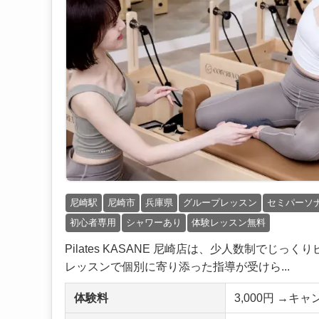
尼崎駅
尼崎市
兵庫県
グループレッスン
セミパーソ
初心者専用
シャワーあり
体験レッスン無料
Pilates KASANE 尼崎店は、少人数制でじ
レッスンで個別に寄り添った指導が受けら...
体験料
3,000円 →キ