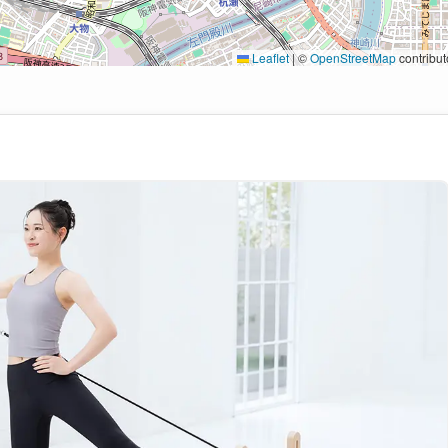
Leaflet
|
©
OpenStreetMap
contribut