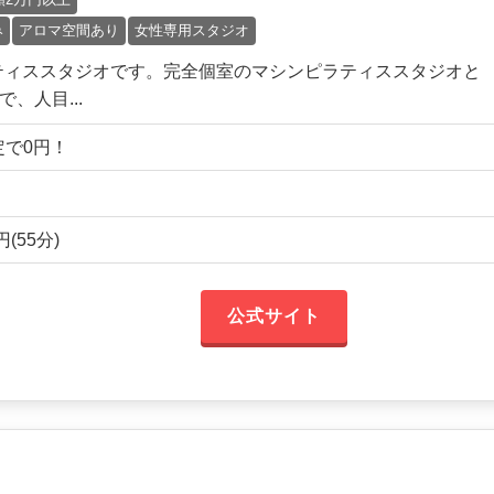
み
アロマ空間あり
女性専用スタジオ
ティススタジオです。完全個室のマシンピラティススタジオと
、人目...
限定で0円！
(55分)
公式サイト