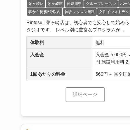
茅ヶ崎駅
茅ヶ崎市
神奈川県
グループレッスン
パー
駅から徒歩5分以内
体験レッスン無料
女性インストラク
Rintosull 茅ヶ崎店は、初心者でも安心し
タジオです。 レベル別に豊富なプログラムが...
体験料
無料
入会金
入会金 5,000
円 施設利用料 2,
1回あたりの料金
560円～ ※全
詳細ページ