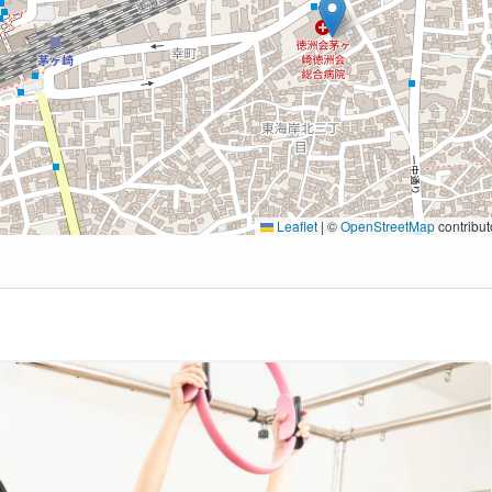
Leaflet
|
©
OpenStreetMap
contribut