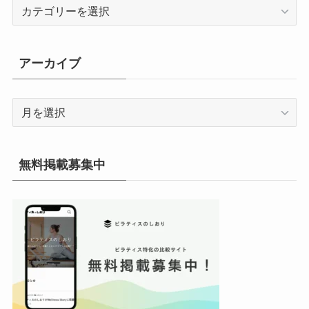
カ
テ
ゴ
リ
アーカイブ
ー
ア
ー
カ
イ
無料掲載募集中
ブ