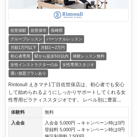
佐世保駅
佐世保市
長崎県
グループレッスン
パーソナルレッスン
月額1万円以下
月額1〜2万円
初心者専用
駅から徒歩5分以内
体験レッスン無料
女性インストラクターのみ
女性専用スタジオ
通い放題プランあり
Rintosull えきマチ1丁目佐世保店は、初心者でも安心
して始められるようにしっかりサポートしてくれる女
性専用ピラティススタジオです。 レベル別に豊富...
体験料
無料
入会金
入会金 5,000円 →キャンペーン時は0円
登録料 5,000円 →キャンペーン時は0円
施設利用料 2,500円