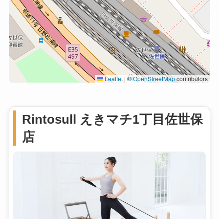
Leaflet
|
©
OpenStreetMap
contributors
Rintosull えきマチ1丁目佐世保
店