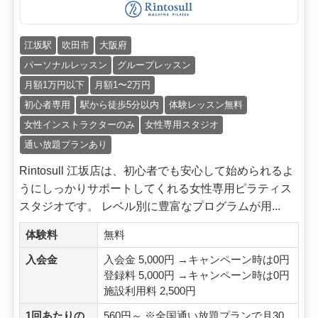
江坂駅
吹田市
大阪府
パーソナルレッスン
グループレッスン
月額1万円以下
月額1〜2万円
初心者専用
駅から徒歩5分以内
体験レッスン無料
女性インストラクターのみ
女性専用スタジオ
通い放題プランあり
Rintosull 江坂店は、初心者でも安心して始められるよ
うにしっかりサポートしてくれる女性専用ピラティス
スタジオです。 レベル別に豊富なプログラムが用...
体験料
無料
入会金
入会金 5,000円 →キャンペーン時は0円
登録料 5,000円 →キャンペーン時は0円
施設利用料 2,500円
1回あたりの
560円～ ※全国通い放題プランで月30