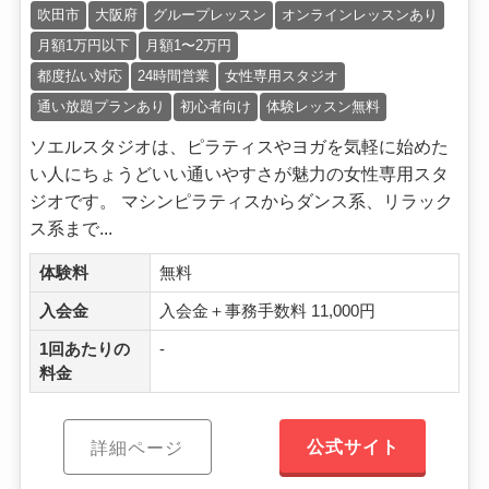
吹田市
大阪府
グループレッスン
オンラインレッスンあり
月額1万円以下
月額1〜2万円
都度払い対応
24時間営業
女性専用スタジオ
通い放題プランあり
初心者向け
体験レッスン無料
ソエルスタジオは、ピラティスやヨガを気軽に始めた
い人にちょうどいい通いやすさが魅力の女性専用スタ
ジオです。 マシンピラティスからダンス系、リラック
ス系まで...
体験料
無料
入会金
入会金＋事務手数料 11,000円
1回あたりの
-
料金
公式サイト
詳細ページ