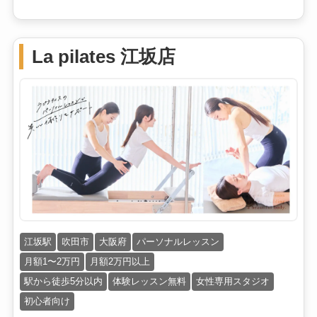
La pilates 江坂店
江坂駅
吹田市
大阪府
パーソナルレッスン
月額1〜2万円
月額2万円以上
駅から徒歩5分以内
体験レッスン無料
女性専用スタジオ
初心者向け