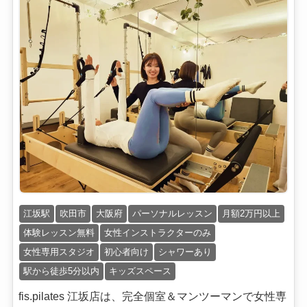
江坂駅
吹田市
大阪府
パーソナルレッスン
月額2万円以上
体験レッスン無料
女性インストラクターのみ
女性専用スタジオ
初心者向け
シャワーあり
駅から徒歩5分以内
キッズスペース
fis.pilates 江坂店は、完全個室＆マンツーマンで女性専