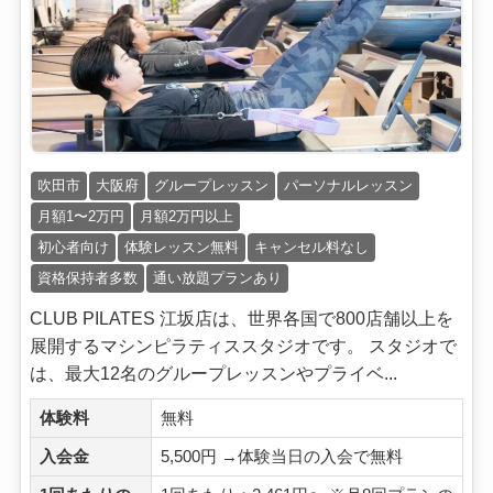
吹田市
大阪府
グループレッスン
パーソナルレッスン
月額1〜2万円
月額2万円以上
初心者向け
体験レッスン無料
キャンセル料なし
資格保持者多数
通い放題プランあり
CLUB PILATES 江坂店は、世界各国で800店舗以上を
展開するマシンピラティススタジオです。 スタジオで
は、最大12名のグループレッスンやプライベ...
体験料
無料
入会金
5,500円 →体験当日の入会で無料