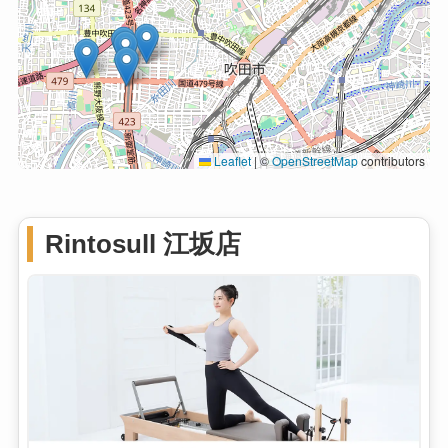
Leaflet
|
©
OpenStreetMap
contributors
Rintosull 江坂店