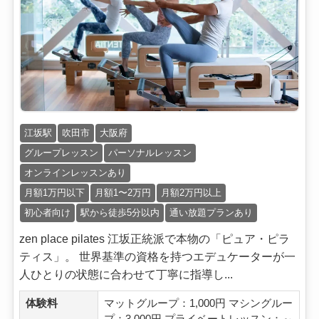
江坂駅
吹田市
大阪府
グループレッスン
パーソナルレッスン
オンラインレッスンあり
月額1万円以下
月額1〜2万円
月額2万円以上
初心者向け
駅から徒歩5分以内
通い放題プランあり
zen place pilates 江坂正統派で本物の「ピュア・ピラ
ティス」。 世界基準の資格を持つエデュケーターが一
人ひとりの状態に合わせて丁寧に指導し...
体験料
マットグループ：1,000円 マシングルー
プ：3,000円 プライベートレッスン：～