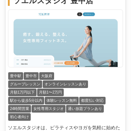
ソエルスタジオ 豊中店
豊中駅
豊中市
大阪府
グループレッスン
オンラインレッスンあり
月額1万円以下
月額1〜2万円
駅から徒歩5分以内
体験レッスン無料
都度払い対応
24時間営業
女性専用スタジオ
通い放題プランあり
初心者向け
ソエルスタジオは、ピラティスやヨガを気軽に始めた