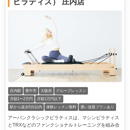
ピラティス） 庄内店
庄内駅
豊中市
大阪府
グループレッスン
月額1〜2万円
月額1万円以下
駅から徒歩5分以内
体験レッスン無料
通い放題プランあり
アーバンクラシックピラティスは、マシンピラティス
とTRXなどのファンクショナルトレーニングを組み合