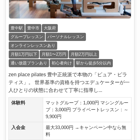
豊中駅
豊中市
大阪府
グループレッスン
パーソナルレッスン
オンラインレッスンあり
月額1万円以下
月額1〜2万円
月額2万円以上
通い放題プランあり
初心者向け
駅から徒歩5分以内
zen place pilates 豊中正統派で本物の「ピュア・ピラ
ティス」。 世界基準の資格を持つエデュケーターが一
人ひとりの状態に合わせて丁寧に指導し...
体験料
マットグループ：1,000円 マシングルー
プ：3,000円 プライベートレッスン：～
9,900円
入会金
最大33,000円 →キャンペーン中なら無
料