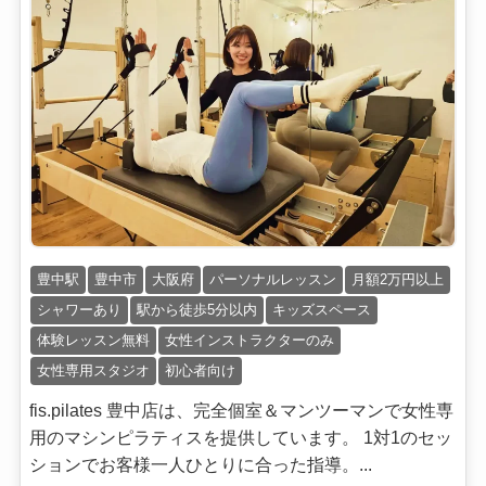
豊中駅
豊中市
大阪府
パーソナルレッスン
月額2万円以上
シャワーあり
駅から徒歩5分以内
キッズスペース
体験レッスン無料
女性インストラクターのみ
女性専用スタジオ
初心者向け
fis.pilates 豊中店は、完全個室＆マンツーマンで女性専
用のマシンピラティスを提供しています。 1対1のセッ
ションでお客様一人ひとりに合った指導。...