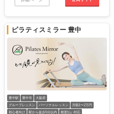
ピラティスミラー 豊中
豊中駅
豊中市
大阪府
グループレッスン
パーソナルレッスン
月額1〜2万円
初心者向け
駅から徒歩5分以内
都度払い対応