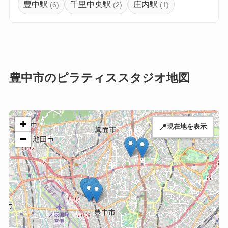
豊中駅
千里中央駅
庄内駅
(6)
(2)
(1)
豊中市のピラティススタジオ地図
+
📍
現在地を表示
−