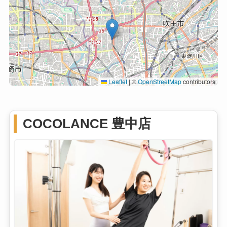
Leaflet
|
©
OpenStreetMap
contributors
COCOLANCE 豊中店