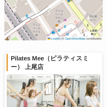
Leaflet
|
©
OpenStreetMap
contributors
Pilates Mee（ピラティスミ
ー） 上尾店