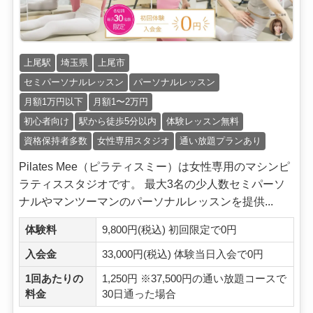
上尾駅
埼玉県
上尾市
セミパーソナルレッスン
パーソナルレッスン
月額1万円以下
月額1〜2万円
初心者向け
駅から徒歩5分以内
体験レッスン無料
資格保持者多数
女性専用スタジオ
通い放題プランあり
Pilates Mee（ピラティスミー）は女性専用のマシンピ
ラティススタジオです。 最大3名の少人数セミパーソ
ナルやマンツーマンのパーソナルレッスンを提供...
体験料
9,800円(税込) 初回限定で0円
入会金
33,000円(税込) 体験当日入会で0円
1回あたりの
1,250円 ※37,500円の通い放題コースで
料金
30日通った場合