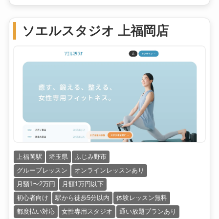
ソエルスタジオ 上福岡店
上福岡駅
埼玉県
ふじみ野市
グループレッスン
オンラインレッスンあり
月額1〜2万円
月額1万円以下
初心者向け
駅から徒歩5分以内
体験レッスン無料
都度払い対応
女性専用スタジオ
通い放題プランあり