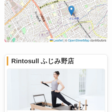
Leaflet
|
©
OpenStreetMap
contributors
Rintosull ふじみ野店