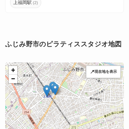
上福岡駅
(2)
ふじみ野市のピラティススタジオ地図
+
📍
現在地を表示
−