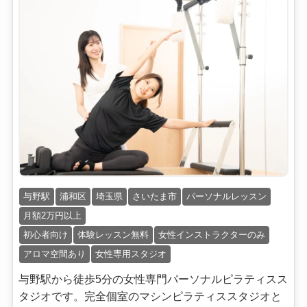
与野駅
浦和区
埼玉県
さいたま市
パーソナルレッスン
月額2万円以上
初心者向け
体験レッスン無料
女性インストラクターのみ
アロマ空間あり
女性専用スタジオ
与野駅から徒歩5分の女性専門パーソナルピラティスス
タジオです。完全個室のマシンピラティススタジオと