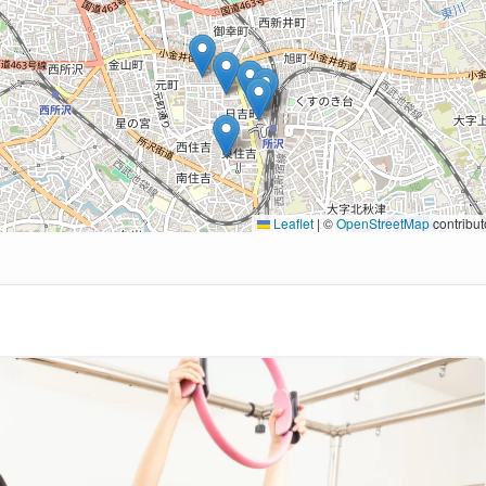
Leaflet
|
©
OpenStreetMap
contribut