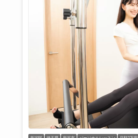
所沢駅
埼玉県
所沢市
パーソナルレッスン
月額2万