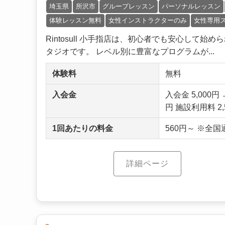
埼玉県
所沢市
グループレッスン
パーソナルレッスン
体験レッスン無料
女性インストラクターのみ
女性専用
Rintosull 小手指店は、初心者でも安心し
タジオです。 レベル別に豊富なプログラムが...
体験料
無料
入会金
入会金 5,000
円 施設利用料 2,
1回あたりの料金
560円～ ※全
詳細ページ