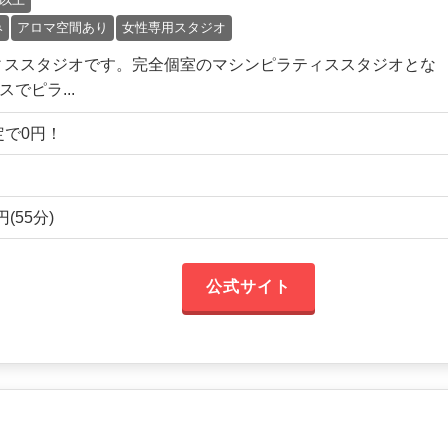
み
アロマ空間あり
女性専用スタジオ
ィススタジオです。完全個室のマシンピラティススタジオとな
でピラ...
限定で0円！
(55分)
公式サイト