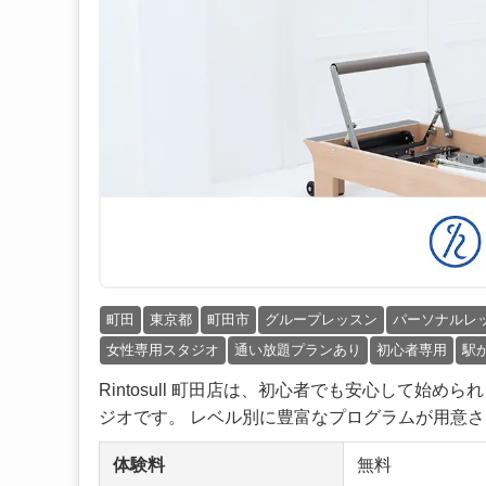
町田
東京都
町田市
グループレッスン
パーソナルレ
女性専用スタジオ
通い放題プランあり
初心者専用
駅
Rintosull 町田店は、初心者でも安心して
ジオです。 レベル別に豊富なプログラムが用意さ..
体験料
無料