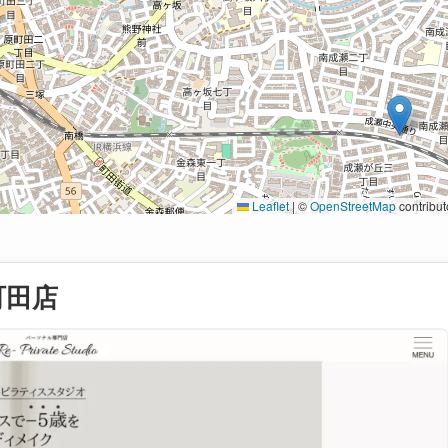
Leaflet
|
©
OpenStreetMap
contribut
町田店