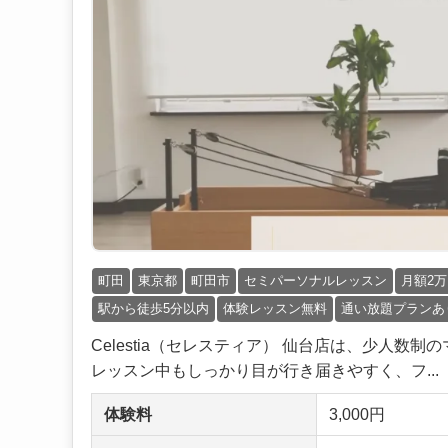
町田
東京都
町田市
セミパーソナルレッスン
月額2
駅から徒歩5分以内
体験レッスン無料
通い放題プランあ
Celestia（セレスティア） 仙台店は、少人
レッスン中もしっかり目が行き届きやすく、フ...
体験料
3,000円