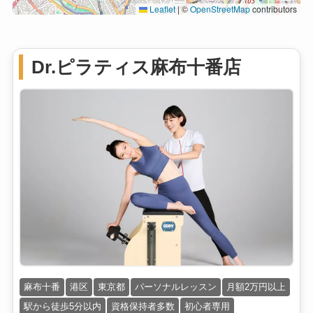
Leaflet
|
©
OpenStreetMap
contributors
Dr.ピラティス麻布十番店
麻布十番
港区
東京都
パーソナルレッスン
月額2万円以上
駅から徒歩5分以内
資格保持者多数
初心者専用