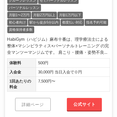
グループレッスン
セミパーソナルレッスン
パーソナルレッスン
月額1〜2万円
月額2万円以上
月額1万円以下
初心者向け
駅から徒歩5分以内
都度払い対応
指名予約可能
資格保持者多数
HabiGym（ハビジム）麻布十番は、理学療法士による
整体×マシンピラティス×パーソナルトレーニング の完
全マンツーマンジムです。 肩こり・腰痛・姿勢不良...
体験料
500円
入会金
30,000円 当日入会で０円
1回あたりの
7,500円〜
料金
公式サイト
詳細ページ