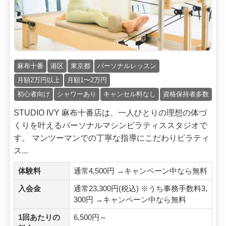
麻布十番
港区
東京都
パーソナルレッスン
月額2万円以上
月額1〜2万円
初心者向け
シャワーあり
キャンセル料なし
資格保持者多数
STUDIO IVY 麻布十番店は、一人ひとりの理想の体づ
くりを叶えるパーソナルマシンピラティススタジオで
す。 マンツーマンでの丁寧な指導にこだわりピラティ
ス...
体験料
通常4,500円 →キャンペーン中なら無料
入会金
通常23,300円(税込) ※うち事務手数料3,
300円 →キャンペーン中なら無料
1回あたりの
6,500円～