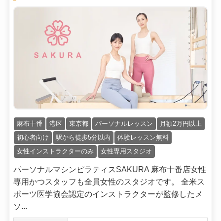
麻布十番
港区
東京都
パーソナルレッスン
月額2万円以上
初心者向け
駅から徒歩5分以内
体験レッスン無料
女性インストラクターのみ
女性専用スタジオ
パーソナルマシンピラティスSAKURA 麻布十番店女性
専用かつスタッフも全員女性のスタジオです。 全米ス
ポーツ医学協会認定のインストラクターが監修したメ
ソ...