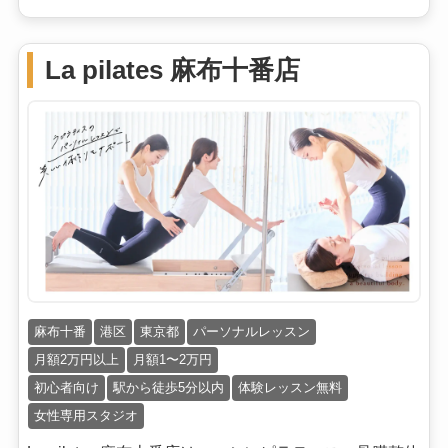
La pilates 麻布十番店
麻布十番
港区
東京都
パーソナルレッスン
月額2万円以上
月額1〜2万円
初心者向け
駅から徒歩5分以内
体験レッスン無料
女性専用スタジオ