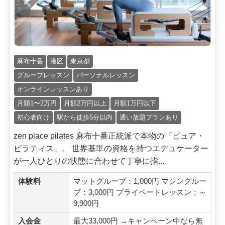
麻布十番
港区
東京都
グループレッスン
パーソナルレッスン
オンラインレッスンあり
月額1〜2万円
月額2万円以上
月額1万円以下
初心者向け
駅から徒歩5分以内
通い放題プランあり
zen place pilates 麻布十番正統派で本物の「ピュア・
ピラティス」。 世界基準の資格を持つエデュケーター
が一人ひとりの状態に合わせて丁寧に指...
体験料
マットグループ：1,000円 マシングルー
プ：3,000円 プライベートレッスン：～
9,900円
入会金
最大33,000円 →キャンペーン中なら無