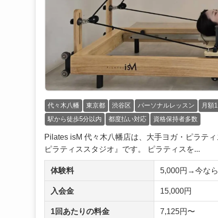
代々木八幡
東京都
渋谷区
パーソナルレッスン
月額1
駅から徒歩5分以内
都度払い対応
資格保持者多数
Pilates isM 代々木八幡店は、大手ヨガ・ピ
ピラティススタジオ』です。 ピラティスを...
体験料
5,000円→今
入会金
15,000円
1回あたりの料金
7,125円〜