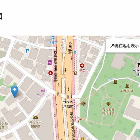
図
📍
現在地を表示