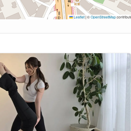
Leaflet
|
©
OpenStreetMap
contribut