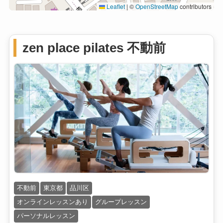
Leaflet
|
©
OpenStreetMap
contributors
zen place pilates 不動前
不動前
東京都
品川区
オンラインレッスンあり
グループレッスン
パーソナルレッスン