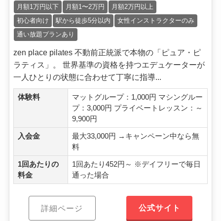
月額1万円以下
月額1〜2万円
月額2万円以上
初心者向け
駅から徒歩5分以内
女性インストラクターのみ
通い放題プランあり
zen place pilates 不動前正統派で本物の「ピュア・ピ
ラティス」。 世界基準の資格を持つエデュケーターが
一人ひとりの状態に合わせて丁寧に指導...
体験料
マットグループ：1,000円 マシングルー
プ：3,000円 プライベートレッスン：～
9,900円
入会金
最大33,000円 →キャンペーン中なら無
料
1回あたりの
1回あたり452円～ ※デイフリーで毎日
料金
通った場合
公式サイト
詳細ページ