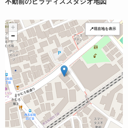
不動前のピラティススタジオ地図
+
📍
現在地を表示
−