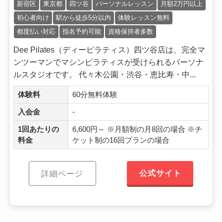
新宿区
東京都
四ツ谷
パーソナルレッスン
月額2万円以上
初心者向け
駅から徒歩5分以内
体験レッスン無料
都度払い対応
指名予約可能
資格保持者多数
Dee Pilates（ディーピラティス）四ツ谷店は、完全マ
ンツーマンでマシンピラティスが受けられるパーソナ
ルスタジオです。 代々木公園・渋谷・恵比寿・中...
体験料
60分無料体験
入会金
-
1回あたりの
6,600円～ ※月額制の月8回の場合 ※チ
料金
ケット制の16回プランの場合
公式サイト
詳細ページ