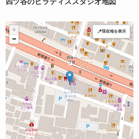
四ツ谷のピラティススタジオ地図
+
📍
現在地を表示
−