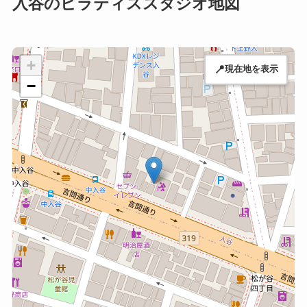
入谷のピラティススタジオ地図
+
📍
現在地を表示
−