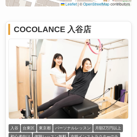
Leaflet
|
©
OpenStreetMap
contributors
COCOLANCE 入谷店
入谷
台東区
東京都
パーソナルレッスン
月額2万円以上
初心者向け
体験レッスン無料
女性インストラクターのみ