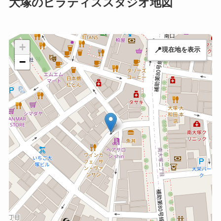
大塚のピラティススタジオ地図
+
📍
現在地を表示
−