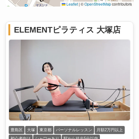
Leaflet
|
©
OpenStreetMap
contributors
ELEMENTピラティス 大塚店
豊島区
大塚
東京都
パーソナルレッスン
月額2万円以上
初心者向け
シャワーあり
駅から徒歩5分以内