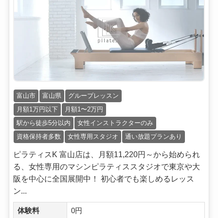
富山市
富山県
グループレッスン
月額1万円以下
月額1〜2万円
駅から徒歩5分以内
女性インストラクターのみ
資格保持者多数
女性専用スタジオ
通い放題プランあり
ピラティスK 富山店は、月額11,220円～から始められ
る、女性専用のマシンピラティススタジオで東京や大
阪を中心に全国展開中！ 初心者でも楽しめるレッス
ン...
体験料
0円