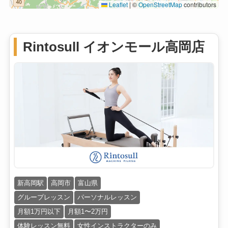
Leaflet
|
©
OpenStreetMap
contributors
Rintosull イオンモール高岡店
新高岡駅
高岡市
富山県
グループレッスン
パーソナルレッスン
月額1万円以下
月額1〜2万円
体験レッスン無料
女性インストラクターのみ