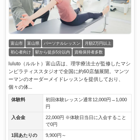
富山市
富山県
パーソナルレッスン
月額2万円以上
初心者向け
駅から徒歩5分以内
資格保持者多数
luluto（ルルト）富山店は、理学療法士が監修したマシ
ンピラティススタジオで全国に約60店舗展開。マンツ
ーマンのオーダーメイドレッスンを提供しており、
個々の体...
体験料
初回体験レッスン通常12,000円→1,000
円
入会金
22,000円 ※体験日当日に入会すること
で0円
1回あたりの
9,900円～