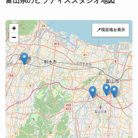
富山県のピラティススタジオ地図
+
📍
現在地を表示
−