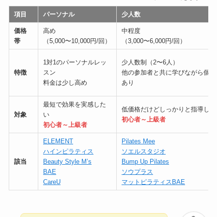
項目
パーソナル
少人数
価格
高め
中程度
帯
（5,000〜10,000円/回）
（3,000〜6,000円/回）
1対1のパーソナルレッ
少人数制（2〜6人）
特徴
スン
他の参加者と共に学びながら個別
料金は少し高め
あり
最短で効果を実感した
低価格だけどしっかりと指導して
対象
い
初心者～上級者
初心者～上級者
ELEMENT
Pilates Mee
ハインピラティス
ソエルスタジオ
該当
Beauty Style M’s
Bump Up Pilates
BAE
ソウプラス
CareU
マットピラティスBAE